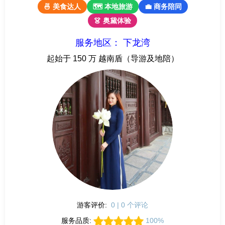
🍜 美食达人
🗺 本地旅游
💼 商务陪同
👗 奥黛体验
服务地区： 下龙湾
起始于 150 万 越南盾（导游及地陪）
游客评价:
0 | 0 个评论
服务品质:
100%