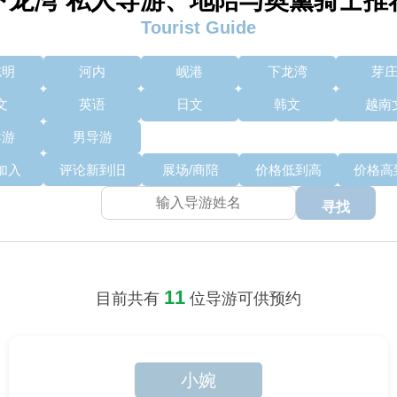
下龙湾 私人导游、地陪与奥黛骑士推
Tourist Guide
志明
河内
岘港
下龙湾
芽
文
英语
日文
韩文
越南
导游
男导游
加入
评论新到旧
展场/商陪
价格低到高
价格高
寻找
11
目前共有
位导游可供预约
小婉