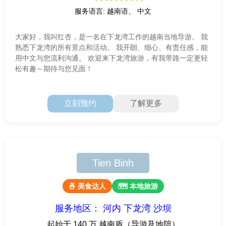
服务语言: 越南语、 中文
大家好，我叫红杏，是一名在下龙湾工作的越南当地导游。 我
熟悉下龙湾的所有景点和活动。 我开朗、细心、有责任感，能
用中文与您流利沟通。 欢迎来下龙湾旅游，有我带路一定更轻
松有趣～期待与您见面！
立刻预约
了解更多
Tien Binh
🍜 美食达人
🗺 本地旅游
服务地区： 河内 下龙湾 沙坝
起始于 140 万 越南盾（导游及地陪）