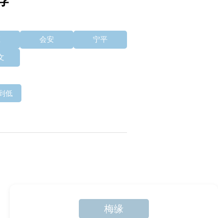
荐
庄
会安
宁平
文
到低
梅缘