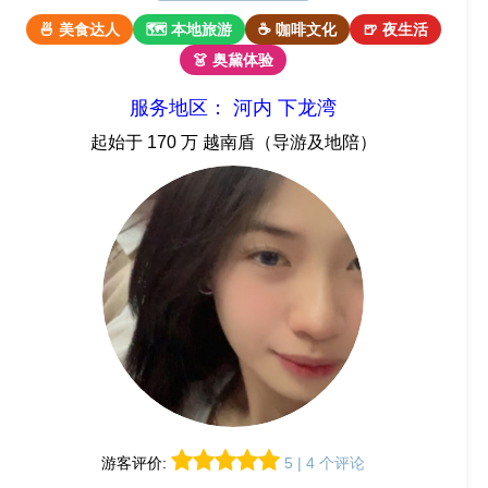
🍜 美食达人
🗺 本地旅游
☕ 咖啡文化
🍺 夜生活
👗 奥黛体验
服务地区： 河内 下龙湾
起始于 170 万 越南盾（导游及地陪）
游客评价:
5 | 4 个评论