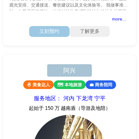
观光安排、交通接送、餐饮建议以及文化体验等。 我做事准
时、友善且富有弹性，始终以让旅客感到轻松与愉快为首要目
标。
more...
立刻预约
了解更多
阿兴
🍜 美食达人
🗺 本地旅游
💼 商务陪同
服务地区： 河内 下龙湾 宁平
起始于 150 万 越南盾（导游及地陪）