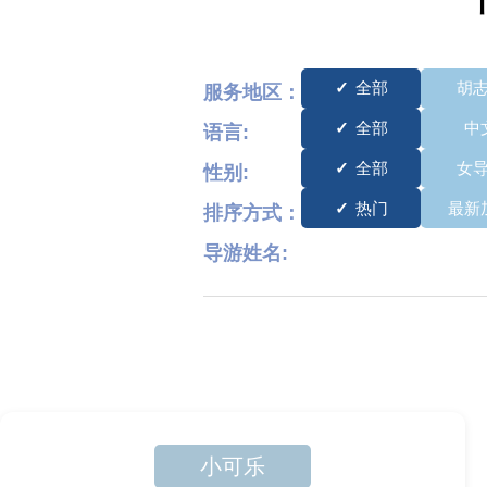
全部
胡
服务地区：
全部
中
语言:
全部
女
性别:
热门
最新
排序方式：
导游姓名:
小可乐