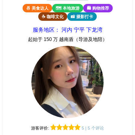
🍜 美食达人
🗺 本地旅游
🛍 购物推荐
☕ 咖啡文化
📸 摄影打卡
服务地区： 河内 宁平 下龙湾
起始于 150 万 越南盾（导游及地陪）
游客评价:
5 | 5 个评论