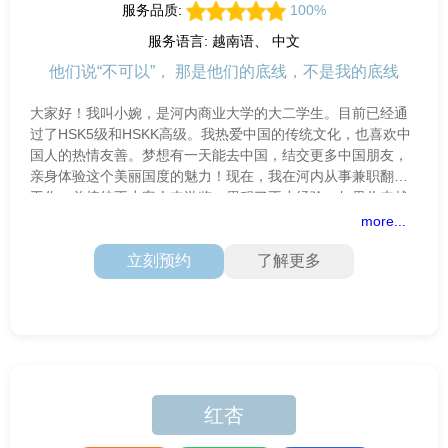
服务品质:
100%
服务语言: 越南语、 中文
他们说“不可以”， 那是他们的底线，不是我的底线
大家好！我叫小婉，是河内商业大学的大二学生。目前已经通
过了HSK5级和HSKK高级。我热爱中国的传统文化，也喜欢中
国人的热情友善。梦想有一天能去中国，结交更多中国朋友，
亲身体验这个美丽国度的魅力！现在，我在河内从事兼职翻译
工作，曾接待不少客人来游览，累积了不少经验。如果你来越
南需要展览翻译、活动陪同
more...
立刻预约
了解更多
红杏