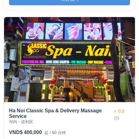
Ha Noi Classic Spa & Delivery Massage
⭐ 0.0
Service
(0)
河内・还剑区
VND$ 400,000
起 / 60 分钟