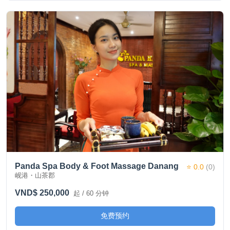
Panda Spa Body & Foot Massage Danang
⭐ 0.0
(0)
岘港・山茶郡
VND$ 250,000
起 / 60 分钟
免费预约