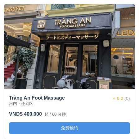
Tràng An Foot Massage
⭐ 0.0
(0)
河内・还剑区
VND$ 400,000
起 / 60 分钟
免费预约