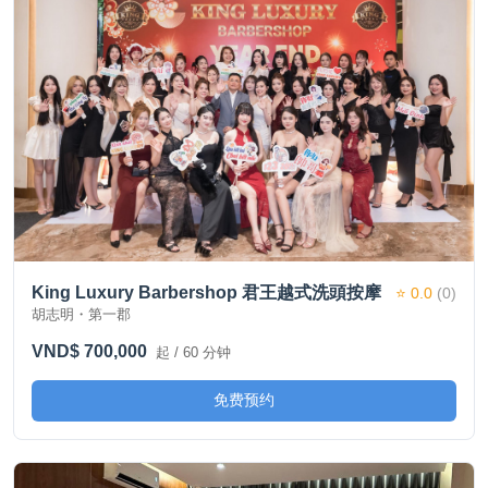
King Luxury Barbershop 君王越式洗頭按摩
⭐ 0.0
(0)
胡志明・第一郡
VND$ 700,000
起 / 60 分钟
免费预约