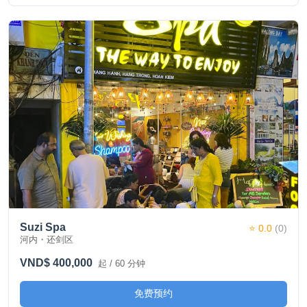
Suzi Spa
⭐ 0.0
(0)
河内・还剑区
VND$ 400,000
起 / 60 分钟
免费预约