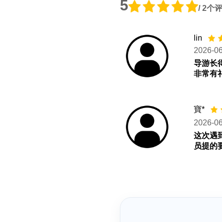
5
/ 2个
lin
2026-0
导游长
非常有
寶*
2026-0
这次遇
员提的