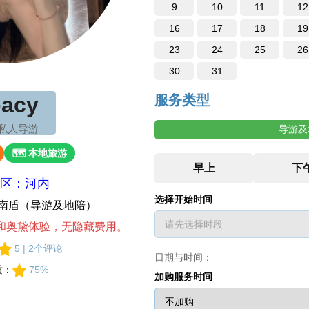
9
10
11
12
16
17
18
19
23
24
25
26
30
31
acy
服务类型
 私人导游
导游及
🗺 本地旅游
区：河内
选择开始时间
 越南盾（导游及地陪）
和奥黛体验，无隐藏费用。
5 | 2个评论
日期与时间：
质：
75%
加购服务时间