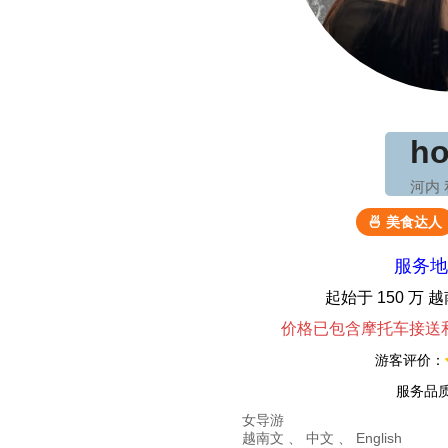
ho
河内
🍜 美食达人
服务地
起始于 150 万
价格已包含摩托车接送
游客评价：
服务品
女导游
越南文 、 中文 、 English