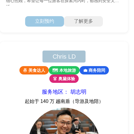
细心照顾，希望让每一位旅客在探索河内时，都感到安全又舒
适。
立刻预约
了解更多
Chris LD
🍜 美食达人
🗺 本地旅游
💼 商务陪同
👗 奥黛体验
服务地区： 胡志明
起始于 140 万 越南盾（导游及地陪）