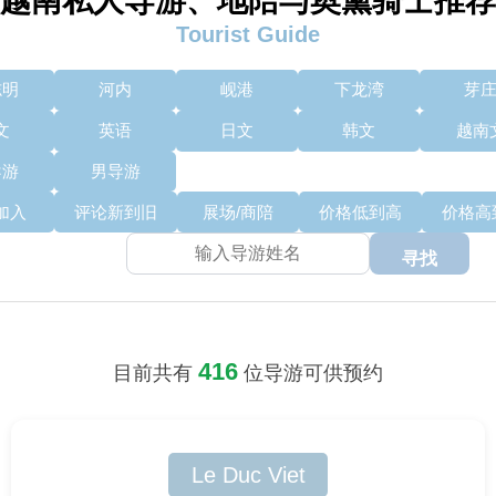
越南私人导游、地陪与奥黛骑士推荐
Tourist Guide
志明
河内
岘港
下龙湾
芽
文
英语
日文
韩文
越南
导游
男导游
加入
评论新到旧
展场/商陪
价格低到高
价格高
寻找
416
目前共有
位导游可供预约
Le Duc Viet