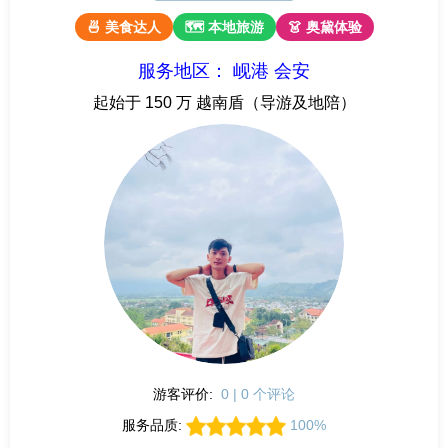
🍜 美食达人
🗺 本地旅游
👗 奥黛体验
服务地区： 岘港 会安
起始于 150 万 越南盾（导游及地陪）
游客评价:
0 | 0 个评论
服务品质:
100%