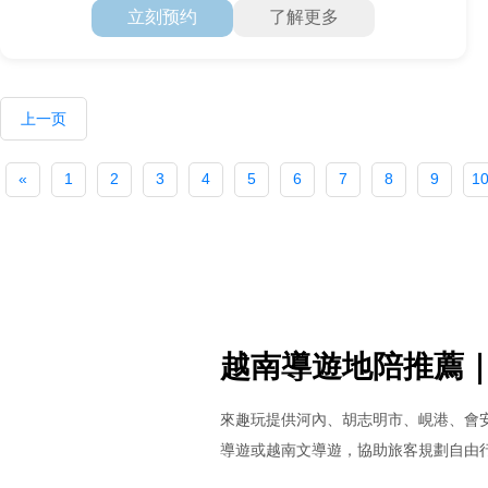
立刻预约
了解更多
上一页
«
1
2
3
4
5
6
7
8
9
1
越南導遊地陪推薦
來趣玩提供河內、胡志明市、峴港、會
導遊或越南文導遊，協助旅客規劃自由