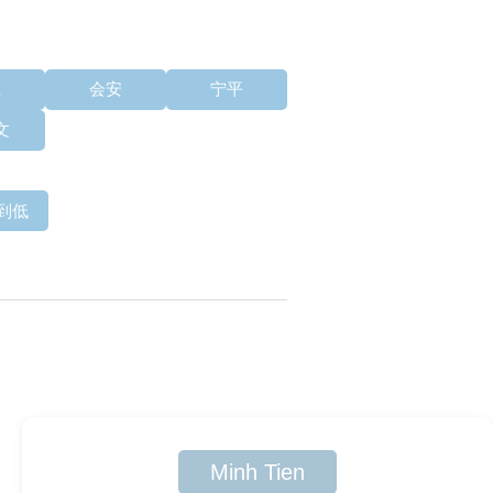
庄
会安
宁平
文
到低
Minh Tien