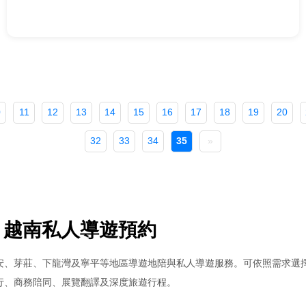
0
11
12
13
14
15
16
17
18
19
20
32
33
34
35
»
｜越南私人導遊預約
安、芽莊、下龍灣及寧平等地區導遊地陪與私人導遊服務。可依照需求選
行、商務陪同、展覽翻譯及深度旅遊行程。