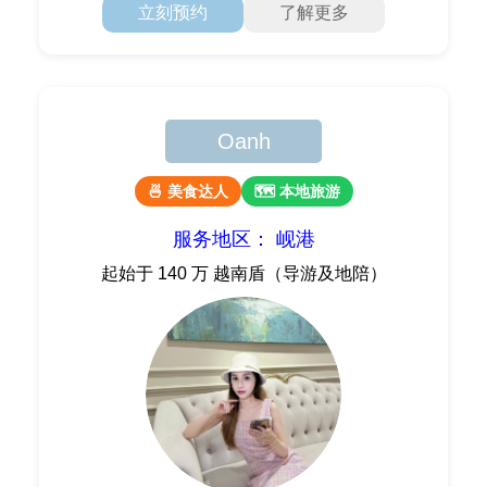
立刻预约
了解更多
Oanh
🍜 美食达人
🗺 本地旅游
服务地区： 岘港
起始于 140 万 越南盾（导游及地陪）