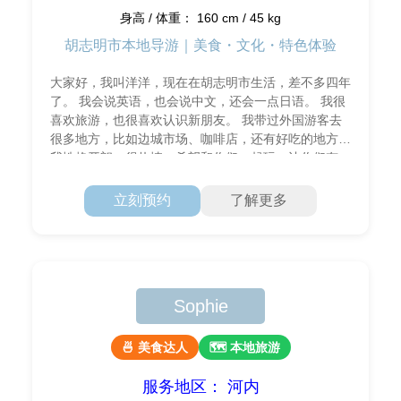
身高 / 体重： 160 cm / 45 kg
胡志明市本地导游｜美食・文化・特色体验
大家好，我叫洋洋，现在在胡志明市生活，差不多四年
了。 我会说英语，也会说中文，还会一点日语。 我很
喜欢旅游，也很喜欢认识新朋友。 我带过外国游客去
很多地方，比如边城市场、咖啡店，还有好吃的地方。
我性格开朗，很热情，希望和你们一起玩，让你们有一
个开心、难忘的旅行！
立刻预约
了解更多
Sophie
🍜 美食达人
🗺 本地旅游
服务地区： 河内