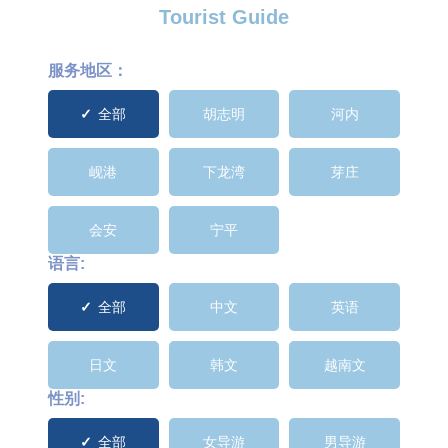
Tourist Guide
服务地区：
全部
胡志明
河内
岘港
下龙湾
芽庄
会安
宁平
语言:
全部
中文
英语
日文
韩文
越南文
性别:
全部
女导游
男导游